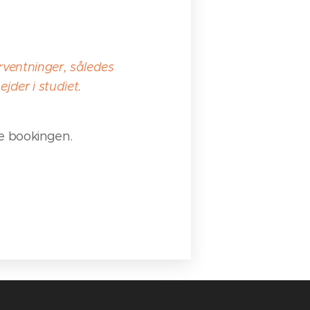
rventninger, således
jder i studiet.
e bookingen.