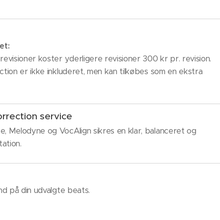
et:
revisioner koster yderligere revisioner 300 kr pr. revision.
ction er ikke inkluderet, men kan tilkøbes som en ekstra
orrection service
e, Melodyne og VocAlign sikres en klar, balanceret og
ation.
ind på din udvalgte beats.