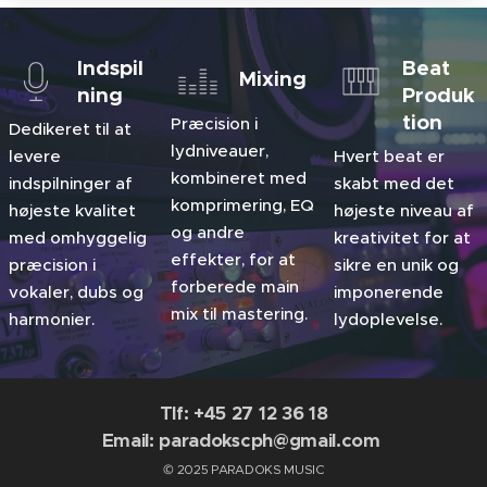
Indspil
Beat
Mixing
ning
Produk
tion
Præcision i
Dedikeret til at
lydniveauer,
levere
Hvert beat er
kombineret med
indspilninger af
skabt med det
komprimering, EQ
højeste kvalitet
højeste niveau af
og andre
med omhyggelig
kreativitet for at
effekter, for at
præcision i
sikre en unik og
forberede main
vokaler, dubs og
imponerende
mix til mastering.
harmonier.
lydoplevelse.
Tlf: +45 27 12 36 18
Email: paradokscph@gmail.com
© 2025 PARADOKS MUSIC